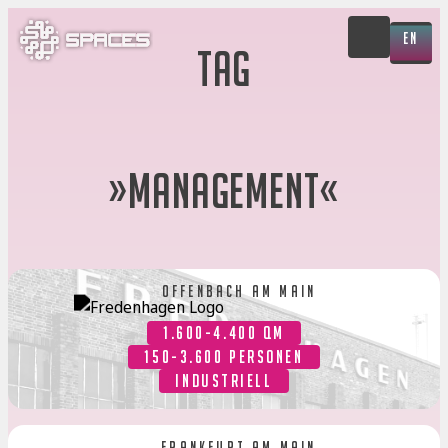
EN
tag
»
management
«
Offenbach am main
1.600-4.400 QM
150-3.600 PERSONEN
INDUSTRIELL
Frankfurt am Main