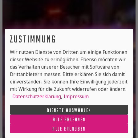
zustimmung
Wir nutzen Dienste von Dritten um einige Funktionen
dieser Website zu ermöglichen. Ebenso möchten wir
das Verhalten unserer Besucher mit Software von
Drittanbietern messen. Bitte erklären Sie sich damit
corporate road­shows &
einverstanden. Sie können Ihre Einwilligung jederzeit
auto­motive events
mit Wirkung für die Zukunft widerrufen oder ändern.
Datenschutzerklärung
,
Impressum
DIENSTE AUSWÄHLEN
ALLE ABLEHNEN
ALLE ERLAUBEN